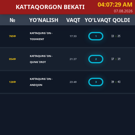
04:07:29 AM
KATTAQORGON BEKATI
07.08.2026
№
YO‘NALISH
VAQT
YO'L
VAQT QOLDI
KATTAQURG`ON
-
765Ф
17:33
1
13
:
25
TOSHKENT
KATTAQURG`ON
-
054Ф
21:27
2
17
:
19
QUNG`IROT
KATTAQURG`ON
-
126Ф
23:49
3
19
:
41
ANDIJON